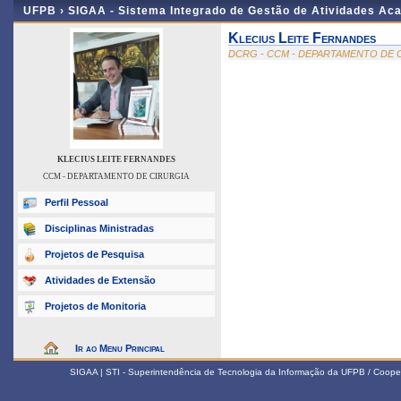
UFPB ›
SIGAA - Sistema Integrado de Gestão de Atividades Ac
Klecius Leite Fernandes
DCRG - CCM - DEPARTAMENTO DE 
KLECIUS LEITE FERNANDES
CCM - DEPARTAMENTO DE CIRURGIA
Perfil Pessoal
Disciplinas Ministradas
Projetos de Pesquisa
Atividades de Extensão
Projetos de Monitoria
Ir ao Menu Principal
SIGAA | STI - Superintendência de Tecnologia da Informação da UFPB / Coope