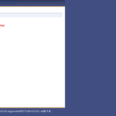
João Pessoa, 08 de Agosto de 2026
urma
6-h2c54.sigaa-6d48877c66-h2c54 |
v26.7.8