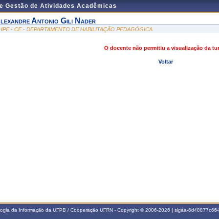
de Gestão de Atividades Acadêmicas
lexandre Antonio Gili Nader
HPE - CE - DEPARTAMENTO DE HABILITAÇÃO PEDAGÓGICA
O docente não permitiu a visualização da t
Voltar
ologia da Informação da UFPB / Cooperação UFRN - Copyright © 2006-2026 | sigaa-6d48877c6