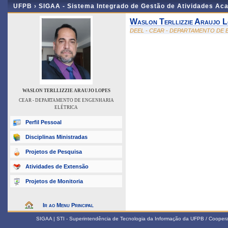
UFPB ›
SIGAA - Sistema Integrado de Gestão de Atividades Ac
Waslon Terllizzie Araujo L
DEEL - CEAR - DEPARTAMENTO DE
WASLON TERLLIZZIE ARAUJO LOPES
CEAR - DEPARTAMENTO DE ENGENHARIA
ELÉTRICA
Perfil Pessoal
Disciplinas Ministradas
Projetos de Pesquisa
Atividades de Extensão
Projetos de Monitoria
Ir ao Menu Principal
SIGAA | STI - Superintendência de Tecnologia da Informação da UFPB / Coope