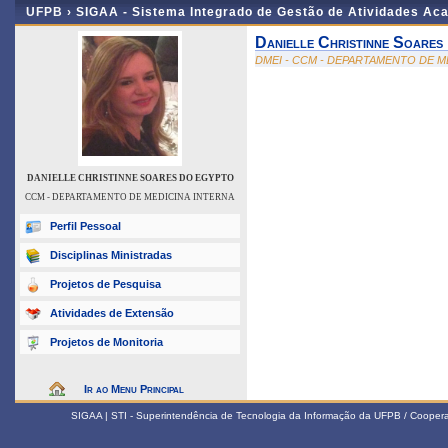
UFPB ›
SIGAA - Sistema Integrado de Gestão de Atividades Ac
Danielle Christinne Soares
DMEI - CCM - DEPARTAMENTO DE M
DANIELLE CHRISTINNE SOARES DO EGYPTO
CCM - DEPARTAMENTO DE MEDICINA INTERNA
Perfil Pessoal
Disciplinas Ministradas
Projetos de Pesquisa
Atividades de Extensão
Projetos de Monitoria
Ir ao Menu Principal
SIGAA | STI - Superintendência de Tecnologia da Informação da UFPB / Coope