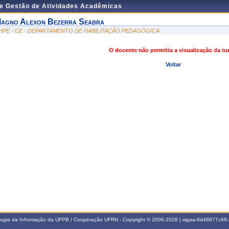
de Gestão de Atividades Acadêmicas
agno Alexon Bezerra Seabra
HPE - CE - DEPARTAMENTO DE HABILITAÇÃO PEDAGÓGICA
O docente não permitiu a visualização da t
Voltar
ologia da Informação da UFPB / Cooperação UFRN - Copyright © 2006-2026 | sigaa-6d48877c6