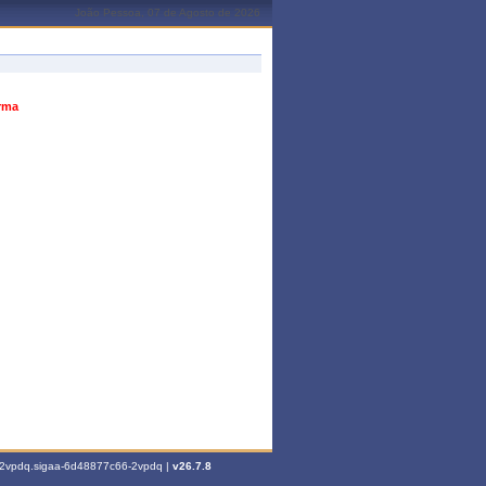
João Pessoa, 07 de Agosto de 2026
urma
6-2vpdq.sigaa-6d48877c66-2vpdq |
v26.7.8