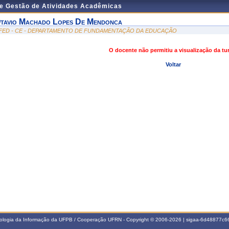
de Gestão de Atividades Acadêmicas
tavio Machado Lopes De Mendonca
FED - CE - DEPARTAMENTO DE FUNDAMENTAÇÃO DA EDUCAÇÃO
O docente não permitiu a visualização da t
Voltar
nologia da Informação da UFPB / Cooperação UFRN - Copyright © 2006-2026 | sigaa-6d48877c66