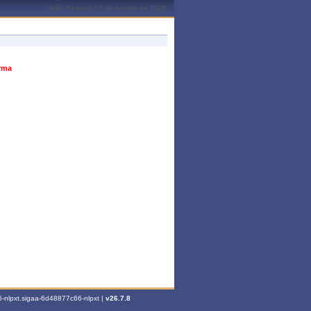
João Pessoa, 07 de Agosto de 2026
urma
-nlpxt.sigaa-6d48877c66-nlpxt |
v26.7.8