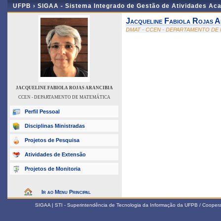
UFPB ›
SIGAA - Sistema Integrado de Gestão de Atividades Ac
Jacqueline Fabiola Rojas A
DMAT - CCEN - DEPARTAMENTO DE
JACQUELINE FABIOLA ROJAS ARANCIBIA
CCEN - DEPARTAMENTO DE MATEMÁTICA
Perfil Pessoal
Disciplinas Ministradas
Projetos de Pesquisa
Atividades de Extensão
Projetos de Monitoria
Ir ao Menu Principal
SIGAA | STI - Superintendência de Tecnologia da Informação da UFPB / Coope