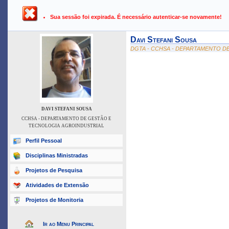
UFPB ›
SIGAA - Sistema Integrado de Gestão de Atividades Ac
Sua sessão foi expirada. É necessário autenticar-se novamente!
Davi Stefani Sousa
DGTA - CCHSA - DEPARTAMENTO D
DAVI STEFANI SOUSA
CCHSA - DEPARTAMENTO DE GESTÃO E
TECNOLOGIA AGROINDUSTRIAL
Perfil Pessoal
Disciplinas Ministradas
Projetos de Pesquisa
Atividades de Extensão
Projetos de Monitoria
Ir ao Menu Principal