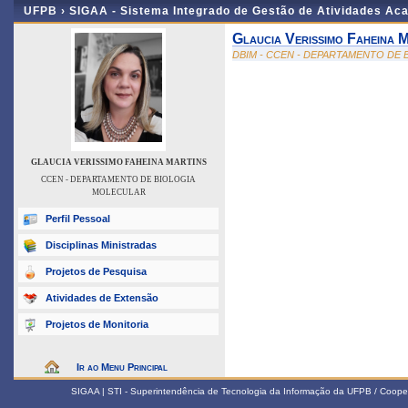
UFPB ›
SIGAA - Sistema Integrado de Gestão de Atividades Ac
Glaucia Verissimo Faheina 
DBIM - CCEN - DEPARTAMENTO DE
GLAUCIA VERISSIMO FAHEINA MARTINS
CCEN - DEPARTAMENTO DE BIOLOGIA
MOLECULAR
Perfil Pessoal
Disciplinas Ministradas
Projetos de Pesquisa
Atividades de Extensão
Projetos de Monitoria
Ir ao Menu Principal
SIGAA | STI - Superintendência de Tecnologia da Informação da UFPB / Coope