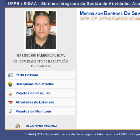
UFPB ›
SIGAA - Sistema Integrado de Gestão de Atividades Ac
Marinilson Barbosa Da Silv
DHPE - CE - DEPARTAMENTO DE H
MARINILSON BARBOSA DA SILVA
CE - DEPARTAMENTO DE HABILITAÇÃO
PEDAGÓGICA
Perfil Pessoal
Disciplinas Ministradas
Projetos de Pesquisa
Atividades de Extensão
Projetos de Monitoria
Ir ao Menu Principal
SIGAA | STI - Superintendência de Tecnologia da Informação da UFPB / Coope