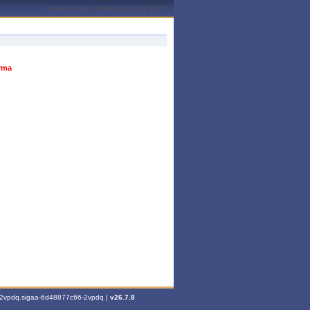
João Pessoa, 08 de Agosto de 2026
urma
6-2vpdq.sigaa-6d48877c66-2vpdq |
v26.7.8