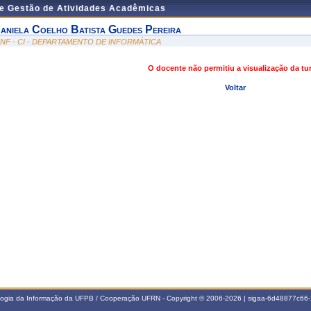
de Gestão de Atividades Acadêmicas
aniela Coelho Batista Guedes Pereira
INF - CI - DEPARTAMENTO DE INFORMÁTICA
O docente não permitiu a visualização da t
Voltar
ologia da Informação da UFPB / Cooperação UFRN - Copyright © 2006-2026 | sigaa-6d48877c6