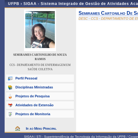
UFPB ›
SIGAA - Sistema Integrado de Gestão de Atividades Ac
Semirames Cartonilho De 
DESC - CCS - DEPARTAMENTO DE 
SEMIRAMES CARTONILHO DE SOUZA
RAMOS
CCS - DEPARTAMENTO DE ENFERMAGEM EM
SAÚDE COLETIVA
Perfil Pessoal
Disciplinas Ministradas
Projetos de Pesquisa
Atividades de Extensão
Projetos de Monitoria
Ir ao Menu Principal
SIGAA | STI - Superintendência de Tecnologia da Informação da UFPB / Coope