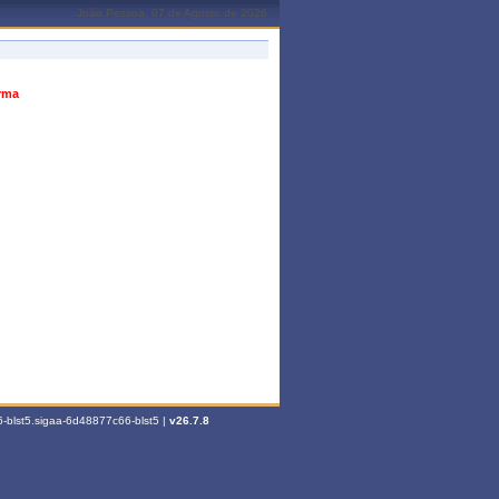
João Pessoa, 07 de Agosto de 2026
urma
-blst5.sigaa-6d48877c66-blst5 |
v26.7.8