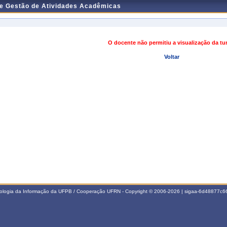
de Gestão de Atividades Acadêmicas
O docente não permitiu a visualização da t
Voltar
nologia da Informação da UFPB / Cooperação UFRN - Copyright © 2006-2026 | sigaa-6d48877c66