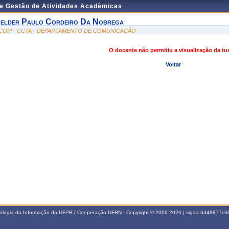
de Gestão de Atividades Acadêmicas
elder Paulo Cordeiro Da Nobrega
COM - CCTA - DEPARTAMENTO DE COMUNICAÇÃO
O docente não permitiu a visualização da t
Voltar
nologia da Informação da UFPB / Cooperação UFRN - Copyright © 2006-2026 | sigaa-6d48877c66