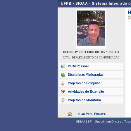
UFPB ›
SIGAA - Sistema Integrado 
H
D
HELDER PAULO CORDEIRO DA NOBREGA
CCTA - DEPARTAMENTO DE COMUNICAÇÃO
Perfil Pessoal
Disciplinas Ministradas
Projetos de Pesquisa
Atividades de Extensão
Projetos de Monitoria
Ir ao Menu Principal
SIGAA | STI - Superintendência de Tec