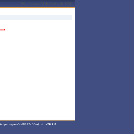
João Pessoa, 08 de Agosto de 2026
urma
-nlpxt.sigaa-6d48877c66-nlpxt |
v26.7.8