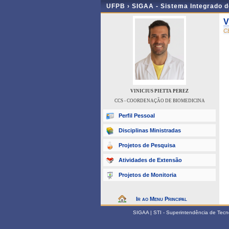
UFPB ›
SIGAA - Sistema Integrado 
V
C
VINICIUS PIETTA PEREZ
CCS - COORDENAÇÃO DE BIOMEDICINA
Perfil Pessoal
Disciplinas Ministradas
Projetos de Pesquisa
Atividades de Extensão
Projetos de Monitoria
Ir ao Menu Principal
SIGAA | STI - Superintendência de Tec