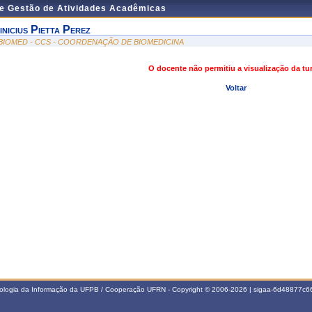
de Gestão de Atividades Acadêmicas
inicius Pietta Perez
BIOMED - CCS - COORDENAÇÃO DE BIOMEDICINA
O docente não permitiu a visualização da t
Voltar
nologia da Informação da UFPB / Cooperação UFRN - Copyright © 2006-2026 | sigaa-6d48877c66