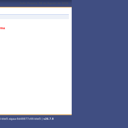
João Pessoa, 06 de Agosto de 2026
urma
-blst5.sigaa-6d48877c66-blst5 |
v26.7.8