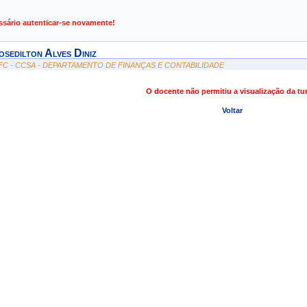
de Gestão de Atividades Acadêmicas
ssário autenticar-se novamente!
osedilton Alves Diniz
FC - CCSA - DEPARTAMENTO DE FINANÇAS E CONTABILIDADE
O docente não permitiu a visualização da t
Voltar