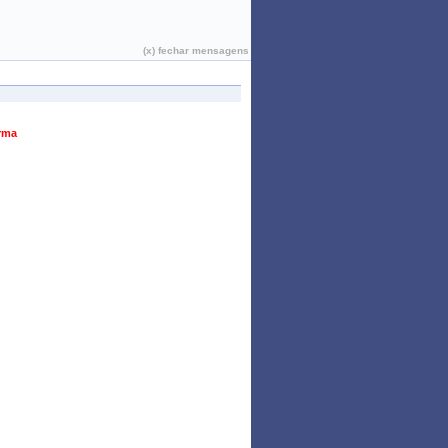
João Pessoa, 06 de Agosto de 2026
(x) fechar mensagens
urma