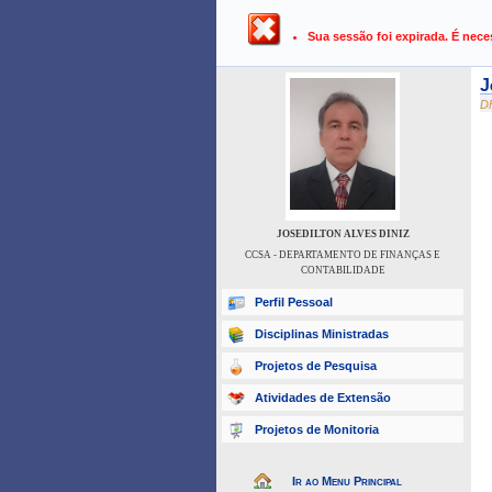
UFPB ›
SIGAA - Sistema Integrado 
Sua sessão foi expirada. É nece
J
D
JOSEDILTON ALVES DINIZ
CCSA - DEPARTAMENTO DE FINANÇAS E
CONTABILIDADE
Perfil Pessoal
Disciplinas Ministradas
Projetos de Pesquisa
Atividades de Extensão
Projetos de Monitoria
Ir ao Menu Principal