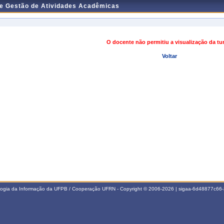
de Gestão de Atividades Acadêmicas
O docente não permitiu a visualização da t
Voltar
ologia da Informação da UFPB / Cooperação UFRN - Copyright © 2006-2026 | sigaa-6d48877c6