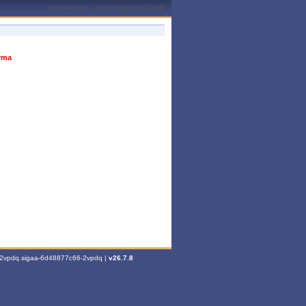
João Pessoa, 09 de Agosto de 2026
urma
6-2vpdq.sigaa-6d48877c66-2vpdq |
v26.7.8