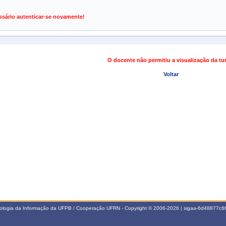
de Gestão de Atividades Acadêmicas
ssário autenticar-se novamente!
O docente não permitiu a visualização da t
Voltar
nologia da Informação da UFPB / Cooperação UFRN - Copyright © 2006-2026 | sigaa-6d48877c66