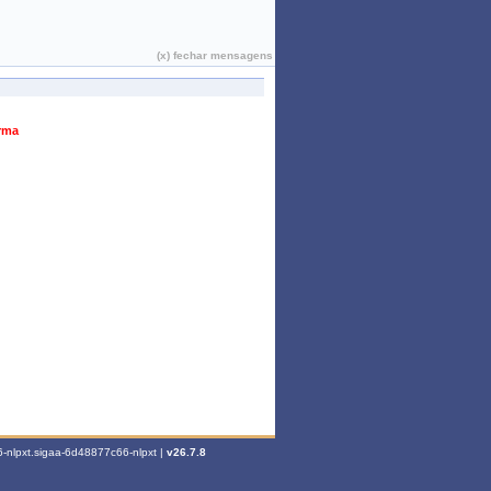
João Pessoa, 08 de Agosto de 2026
(x) fechar mensagens
urma
-nlpxt.sigaa-6d48877c66-nlpxt |
v26.7.8