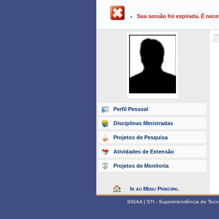
UFPB ›
SIGAA - Sistema Integrado 
Sua sessão foi expirada. É nece
-
Perfil Pessoal
Disciplinas Ministradas
Projetos de Pesquisa
Atividades de Extensão
Projetos de Monitoria
Ir ao Menu Principal
SIGAA | STI - Superintendência de Tec