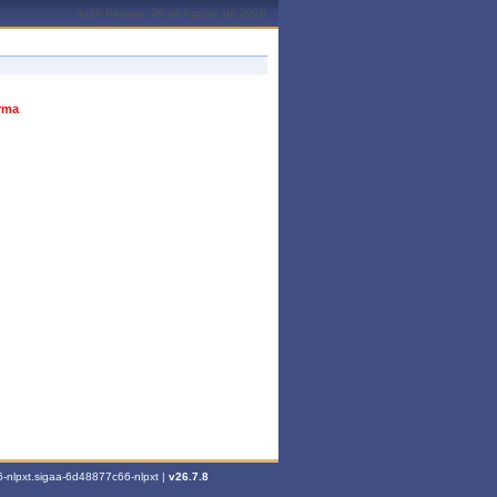
João Pessoa, 06 de Agosto de 2026
urma
-nlpxt.sigaa-6d48877c66-nlpxt |
v26.7.8