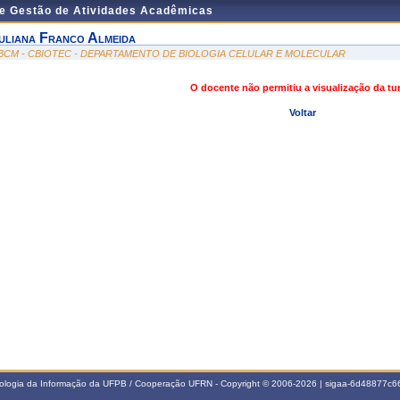
de Gestão de Atividades Acadêmicas
uliana Franco Almeida
BCM - CBIOTEC - DEPARTAMENTO DE BIOLOGIA CELULAR E MOLECULAR
O docente não permitiu a visualização da t
Voltar
nologia da Informação da UFPB / Cooperação UFRN - Copyright © 2006-2026 | sigaa-6d48877c66