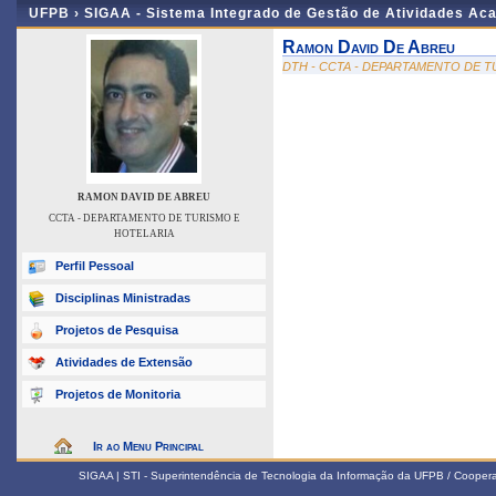
UFPB ›
SIGAA - Sistema Integrado de Gestão de Atividades Ac
Ramon David De Abreu
DTH - CCTA - DEPARTAMENTO DE T
RAMON DAVID DE ABREU
CCTA - DEPARTAMENTO DE TURISMO E
HOTELARIA
Perfil Pessoal
Disciplinas Ministradas
Projetos de Pesquisa
Atividades de Extensão
Projetos de Monitoria
Ir ao Menu Principal
SIGAA | STI - Superintendência de Tecnologia da Informação da UFPB / Coope