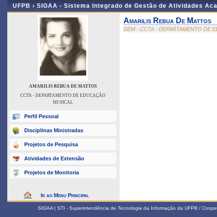
UFPB ›
SIGAA - Sistema Integrado de Gestão de Atividades Ac
Amarilis Rebua De Mattos
DEM - CCTA - DEPARTAMENTO DE 
AMARILIS REBUA DE MATTOS
CCTA - DEPARTAMENTO DE EDUCAÇÃO
MUSICAL
Perfil Pessoal
Disciplinas Ministradas
Projetos de Pesquisa
Atividades de Extensão
Projetos de Monitoria
Ir ao Menu Principal
SIGAA | STI - Superintendência de Tecnologia da Informação da UFPB / Coope