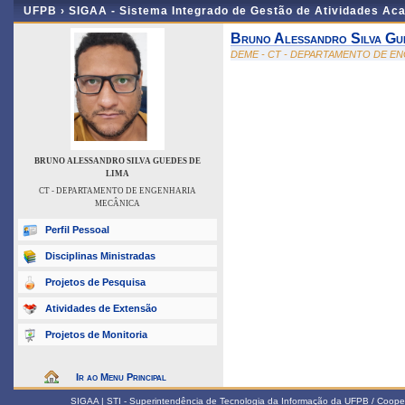
UFPB ›
SIGAA - Sistema Integrado de Gestão de Atividades Ac
Bruno Alessandro Silva Gu
DEME - CT - DEPARTAMENTO DE E
BRUNO ALESSANDRO SILVA GUEDES DE
LIMA
CT - DEPARTAMENTO DE ENGENHARIA
MECÂNICA
Perfil Pessoal
Disciplinas Ministradas
Projetos de Pesquisa
Atividades de Extensão
Projetos de Monitoria
Ir ao Menu Principal
SIGAA | STI - Superintendência de Tecnologia da Informação da UFPB / Coope