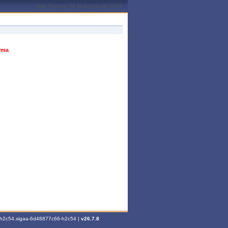
João Pessoa, 09 de Agosto de 2026
urma
6-h2c54.sigaa-6d48877c66-h2c54 |
v26.7.8