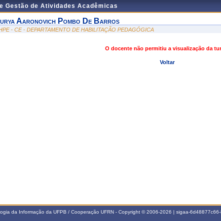
de Gestão de Atividades Acadêmicas
urya Aaronovich Pombo De Barros
HPE - CE - DEPARTAMENTO DE HABILITAÇÃO PEDAGÓGICA
O docente não permitiu a visualização da t
Voltar
ologia da Informação da UFPB / Cooperação UFRN - Copyright © 2006-2026 | sigaa-6d48877c6