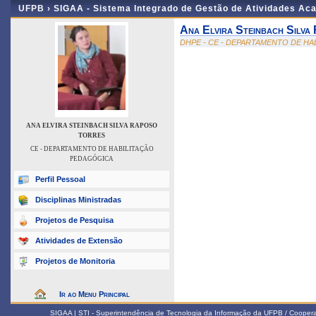
UFPB ›
SIGAA - Sistema Integrado de Gestão de Atividades Ac
Ana Elvira Steinbach Silva
DHPE - CE - DEPARTAMENTO DE H
ANA ELVIRA STEINBACH SILVA RAPOSO
TORRES
CE - DEPARTAMENTO DE HABILITAÇÃO
PEDAGÓGICA
Perfil Pessoal
Disciplinas Ministradas
Projetos de Pesquisa
Atividades de Extensão
Projetos de Monitoria
Ir ao Menu Principal
SIGAA | STI - Superintendência de Tecnologia da Informação da UFPB / Coope