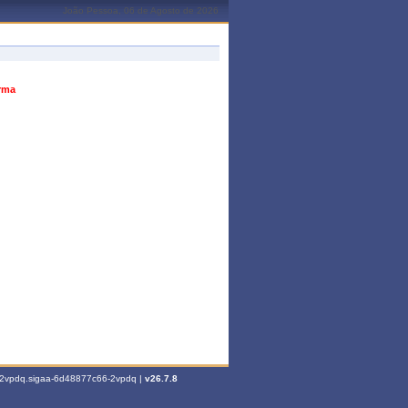
João Pessoa, 06 de Agosto de 2026
urma
6-2vpdq.sigaa-6d48877c66-2vpdq |
v26.7.8