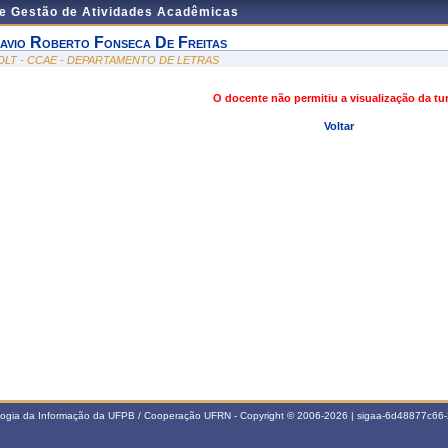
de Gestão de Atividades Acadêmicas
avio Roberto Fonseca De Freitas
DLT - CCAE - DEPARTAMENTO DE LETRAS
O docente não permitiu a visualização da t
Voltar
ologia da Informação da UFPB / Cooperação UFRN - Copyright © 2006-2026 | sigaa-6d48877c6