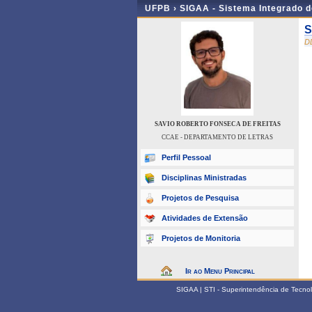
UFPB ›
SIGAA - Sistema Integrado 
S
D
SAVIO ROBERTO FONSECA DE FREITAS
CCAE - DEPARTAMENTO DE LETRAS
Perfil Pessoal
Disciplinas Ministradas
Projetos de Pesquisa
Atividades de Extensão
Projetos de Monitoria
Ir ao Menu Principal
SIGAA | STI - Superintendência de Tecn