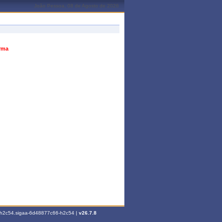
João Pessoa, 08 de Agosto de 2026
urma
6-h2c54.sigaa-6d48877c66-h2c54 |
v26.7.8