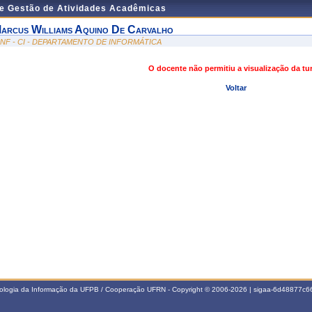
de Gestão de Atividades Acadêmicas
arcus Williams Aquino De Carvalho
INF - CI - DEPARTAMENTO DE INFORMÁTICA
O docente não permitiu a visualização da t
Voltar
nologia da Informação da UFPB / Cooperação UFRN - Copyright © 2006-2026 | sigaa-6d48877c66