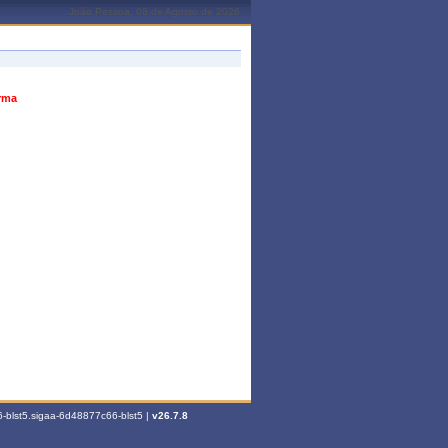
João Pessoa, 08 de Agosto de 2026
urma
-blst5.sigaa-6d48877c66-blst5 |
v26.7.8