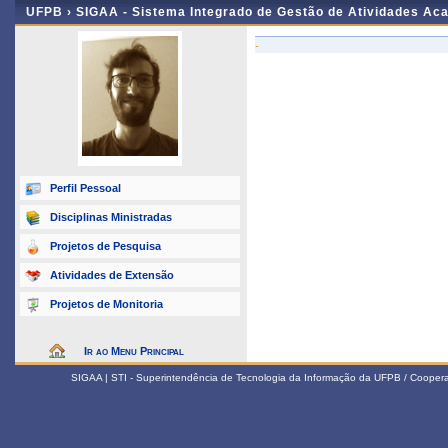
UFPB ›
SIGAA - Sistema Integrado de Gestão de Atividades Ac
-
Perfil Pessoal
Disciplinas Ministradas
Projetos de Pesquisa
Atividades de Extensão
Projetos de Monitoria
Ir ao Menu Principal
SIGAA | STI - Superintendência de Tecnologia da Informação da UFPB / Coope