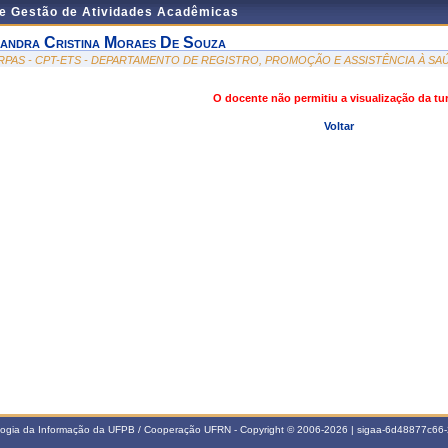
de Gestão de Atividades Acadêmicas
andra Cristina Moraes De Souza
RPAS - CPT-ETS - DEPARTAMENTO DE REGISTRO, PROMOÇÃO E ASSISTÊNCIA À SA
O docente não permitiu a visualização da t
Voltar
ologia da Informação da UFPB / Cooperação UFRN - Copyright © 2006-2026 | sigaa-6d48877c6