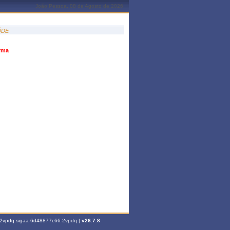
João Pessoa, 08 de Agosto de 2026
ÚDE
urma
6-2vpdq.sigaa-6d48877c66-2vpdq |
v26.7.8