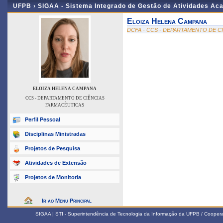
UFPB ›
SIGAA - Sistema Integrado de Gestão de Atividades Ac
Eloiza Helena Campana
DCFA - CCS - DEPARTAMENTO DE C
ELOIZA HELENA CAMPANA
CCS - DEPARTAMENTO DE CIÊNCIAS
FARMACÊUTICAS
Perfil Pessoal
Disciplinas Ministradas
Projetos de Pesquisa
Atividades de Extensão
Projetos de Monitoria
Ir ao Menu Principal
SIGAA | STI - Superintendência de Tecnologia da Informação da UFPB / Coope