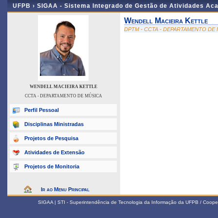
UFPB ›
SIGAA - Sistema Integrado de Gestão de Atividades Ac
Wendell Macieira Kettle
DPTM - CCTA - DEPARTAMENTO DE
WENDELL MACIEIRA KETTLE
CCTA - DEPARTAMENTO DE MÚSICA
Perfil Pessoal
Disciplinas Ministradas
Projetos de Pesquisa
Atividades de Extensão
Projetos de Monitoria
Ir ao Menu Principal
SIGAA | STI - Superintendência de Tecnologia da Informação da UFPB / Coope