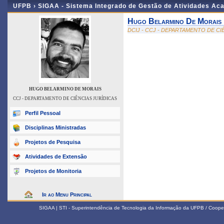
UFPB ›
SIGAA - Sistema Integrado de Gestão de Atividades Ac
Hugo Belarmino De Morais
DCIJ - CCJ - DEPARTAMENTO DE CI
HUGO BELARMINO DE MORAIS
CCJ - DEPARTAMENTO DE CIÊNCIAS JURÍDICAS
Perfil Pessoal
Disciplinas Ministradas
Projetos de Pesquisa
Atividades de Extensão
Projetos de Monitoria
Ir ao Menu Principal
SIGAA | STI - Superintendência de Tecnologia da Informação da UFPB / Coope