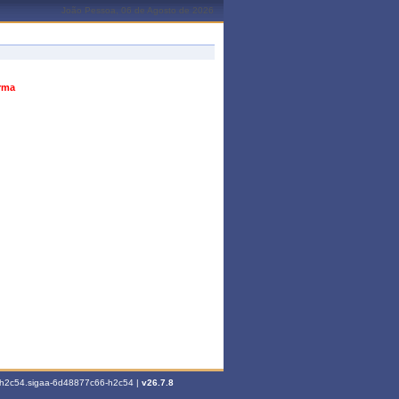
João Pessoa, 06 de Agosto de 2026
urma
6-h2c54.sigaa-6d48877c66-h2c54 |
v26.7.8