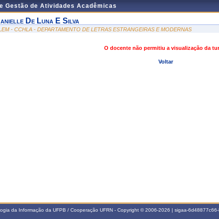
de Gestão de Atividades Acadêmicas
anielle De Luna E Silva
LEM - CCHLA - DEPARTAMENTO DE LETRAS ESTRANGEIRAS E MODERNAS
O docente não permitiu a visualização da t
Voltar
ologia da Informação da UFPB / Cooperação UFRN - Copyright © 2006-2026 | sigaa-6d48877c6