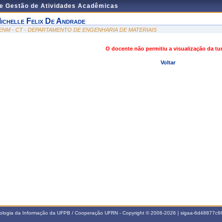
de Gestão de Atividades Acadêmicas
ichelle Felix De Andrade
ENM - CT - DEPARTAMENTO DE ENGENHARIA DE MATERIAIS
O docente não permitiu a visualização da t
Voltar
nologia da Informação da UFPB / Cooperação UFRN - Copyright © 2006-2026 | sigaa-6d48877c66