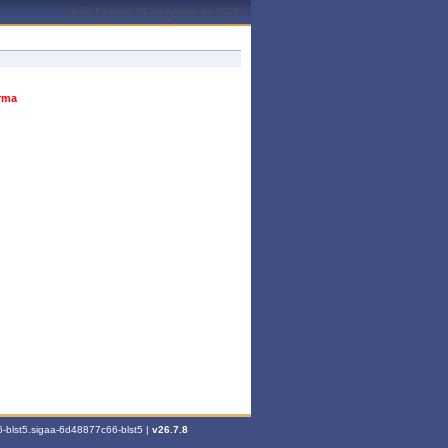
João Pessoa, 09 de Agosto de 2026
urma
-blst5.sigaa-6d48877c66-blst5 |
v26.7.8