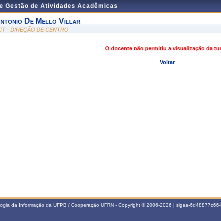
de Gestão de Atividades Acadêmicas
ntonio De Mello Villar
 CT - DIREÇÃO DE CENTRO
O docente não permitiu a visualização da t
Voltar
ologia da Informação da UFPB / Cooperação UFRN - Copyright © 2006-2026 | sigaa-6d48877c6