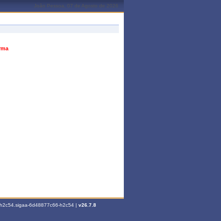
João Pessoa, 07 de Agosto de 2026
urma
6-h2c54.sigaa-6d48877c66-h2c54 |
v26.7.8