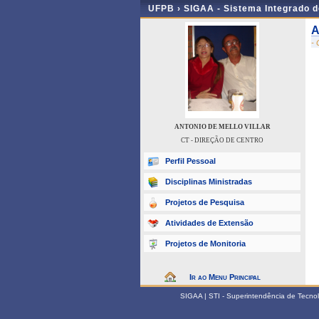
UFPB ›
SIGAA - Sistema Integrado 
A
-
ANTONIO DE MELLO VILLAR
CT - DIREÇÃO DE CENTRO
Perfil Pessoal
Disciplinas Ministradas
Projetos de Pesquisa
Atividades de Extensão
Projetos de Monitoria
Ir ao Menu Principal
SIGAA | STI - Superintendência de Tecn