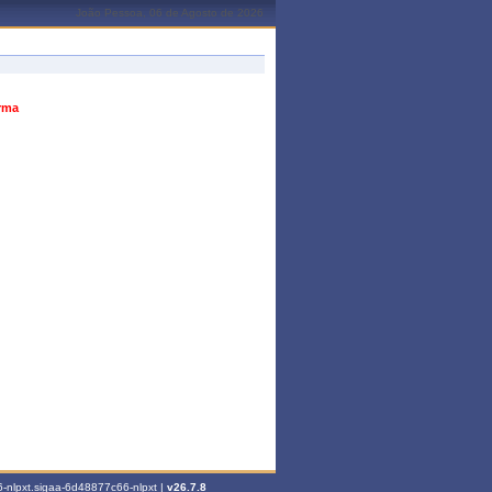
João Pessoa, 06 de Agosto de 2026
urma
-nlpxt.sigaa-6d48877c66-nlpxt |
v26.7.8