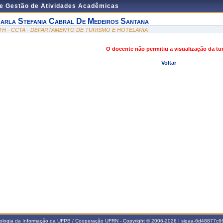
de Gestão de Atividades Acadêmicas
arla Stefania Cabral De Medeiros Santana
TH - CCTA - DEPARTAMENTO DE TURISMO E HOTELARIA
O docente não permitiu a visualização da t
Voltar
nologia da Informação da UFPB / Cooperação UFRN - Copyright © 2006-2026 | sigaa-6d48877c66