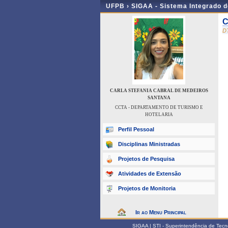
UFPB ›
SIGAA - Sistema Integrado 
C
D
CARLA STEFANIA CABRAL DE MEDEIROS
SANTANA
CCTA - DEPARTAMENTO DE TURISMO E
HOTELARIA
Perfil Pessoal
Disciplinas Ministradas
Projetos de Pesquisa
Atividades de Extensão
Projetos de Monitoria
Ir ao Menu Principal
SIGAA | STI - Superintendência de Tec