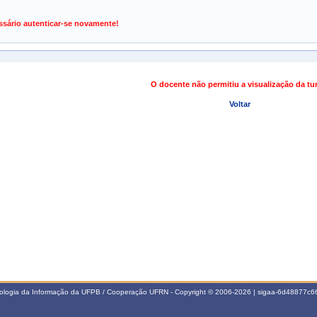
de Gestão de Atividades Acadêmicas
ssário autenticar-se novamente!
O docente não permitiu a visualização da t
Voltar
nologia da Informação da UFPB / Cooperação UFRN - Copyright © 2006-2026 | sigaa-6d48877c66