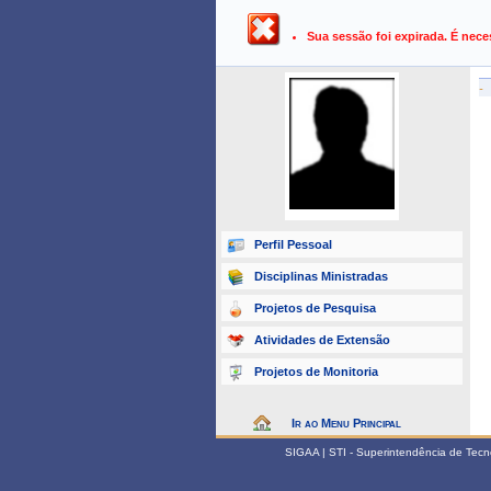
UFPB ›
SIGAA - Sistema Integrado 
Sua sessão foi expirada. É nece
-
Perfil Pessoal
Disciplinas Ministradas
Projetos de Pesquisa
Atividades de Extensão
Projetos de Monitoria
Ir ao Menu Principal
SIGAA | STI - Superintendência de Tec