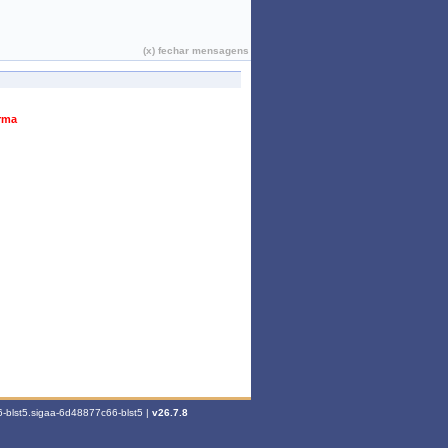
João Pessoa, 06 de Agosto de 2026
(x) fechar mensagens
urma
-blst5.sigaa-6d48877c66-blst5 |
v26.7.8