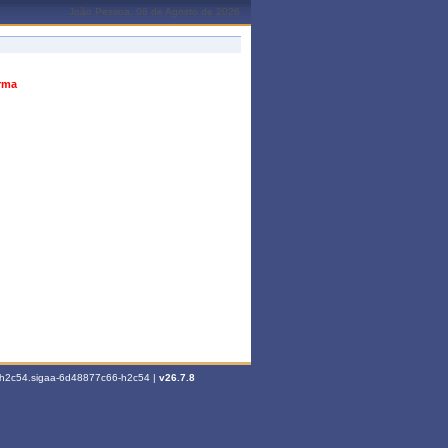
João Pessoa, 06 de Agosto de 2026
urma
6-h2c54.sigaa-6d48877c66-h2c54 |
v26.7.8