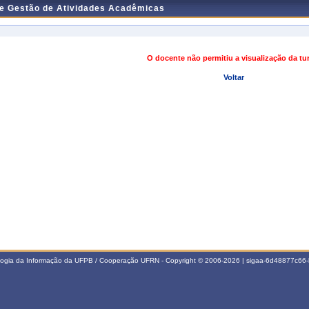
de Gestão de Atividades Acadêmicas
O docente não permitiu a visualização da t
Voltar
ologia da Informação da UFPB / Cooperação UFRN - Copyright © 2006-2026 | sigaa-6d48877c6