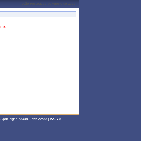
João Pessoa, 06 de Agosto de 2026
urma
6-2vpdq.sigaa-6d48877c66-2vpdq |
v26.7.8