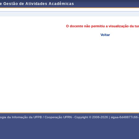
de Gestão de Atividades Acadêmicas
O docente não permitiu a visualização da t
Voltar
ologia da Informação da UFPB / Cooperação UFRN - Copyright © 2006-2026 | sigaa-6d48877c6