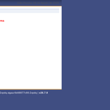
João Pessoa, 09 de Agosto de 2026
urma
6-2vpdq.sigaa-6d48877c66-2vpdq |
v26.7.8