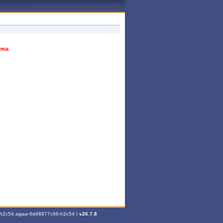
João Pessoa, 07 de Agosto de 2026
urma
6-h2c54.sigaa-6d48877c66-h2c54 |
v26.7.8