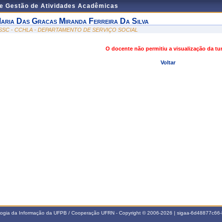
de Gestão de Atividades Acadêmicas
aria Das Gracas Miranda Ferreira Da Silva
SSC - CCHLA - DEPARTAMENTO DE SERVIÇO SOCIAL
O docente não permitiu a visualização da t
Voltar
ologia da Informação da UFPB / Cooperação UFRN - Copyright © 2006-2026 | sigaa-6d48877c6