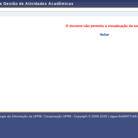
de Gestão de Atividades Acadêmicas
O docente não permitiu a visualização da t
Voltar
ologia da Informação da UFPB / Cooperação UFRN - Copyright © 2006-2026 | sigaa-6d48877c6