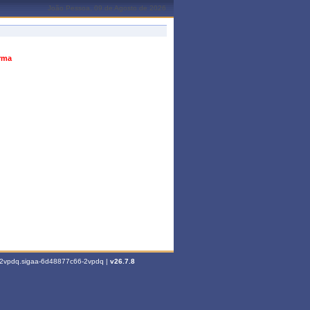
João Pessoa, 09 de Agosto de 2026
urma
6-2vpdq.sigaa-6d48877c66-2vpdq |
v26.7.8