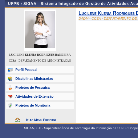
UFPB ›
SIGAA - Sistema Integrado de Gestão de Atividades Ac
Lucilene Klenia Rodrigues 
DADM - CCSA - DEPARTAMENTO DE
LUCILENE KLENIA RODRIGUES BANDEIRA
CCSA - DEPARTAMENTO DE ADMINISTRACAO
Perfil Pessoal
Disciplinas Ministradas
Projetos de Pesquisa
Atividades de Extensão
Projetos de Monitoria
Ir ao Menu Principal
SIGAA | STI - Superintendência de Tecnologia da Informação da UFPB / Coope