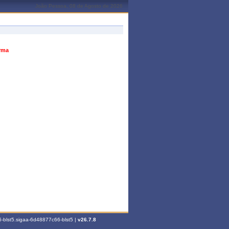
João Pessoa, 08 de Agosto de 2026
urma
-blst5.sigaa-6d48877c66-blst5 |
v26.7.8