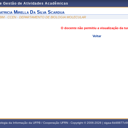
de Gestão de Atividades Acadêmicas
atricia Mirella Da Silva Scardua
BIM - CCEN - DEPARTAMENTO DE BIOLOGIA MOLECULAR
O docente não permitiu a visualização da t
Voltar
nologia da Informação da UFPB / Cooperação UFRN - Copyright © 2006-2026 | sigaa-6d48877c66