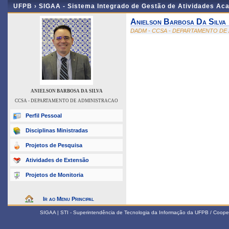
UFPB ›
SIGAA - Sistema Integrado de Gestão de Atividades Ac
Anielson Barbosa Da Silva
DADM - CCSA - DEPARTAMENTO DE
ANIELSON BARBOSA DA SILVA
CCSA - DEPARTAMENTO DE ADMINISTRACAO
Perfil Pessoal
Disciplinas Ministradas
Projetos de Pesquisa
Atividades de Extensão
Projetos de Monitoria
Ir ao Menu Principal
SIGAA | STI - Superintendência de Tecnologia da Informação da UFPB / Coope