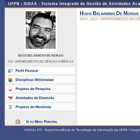
UFPB ›
SIGAA - Sistema Integrado de Gestão de Atividades Ac
Hugo Belarmino De Morais
DCIJ - CCJ - DEPARTAMENTO DE CI
HUGO BELARMINO DE MORAIS
CCJ - DEPARTAMENTO DE CIÊNCIAS JURÍDICAS
Perfil Pessoal
Disciplinas Ministradas
Projetos de Pesquisa
Atividades de Extensão
Projetos de Monitoria
Ir ao Menu Principal
SIGAA | STI - Superintendência de Tecnologia da Informação da UFPB / Coope