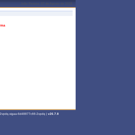
João Pessoa, 07 de Agosto de 2026
urma
6-2vpdq.sigaa-6d48877c66-2vpdq |
v26.7.8