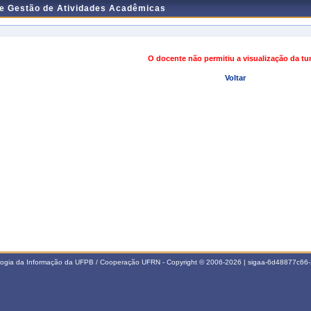
de Gestão de Atividades Acadêmicas
O docente não permitiu a visualização da t
Voltar
ologia da Informação da UFPB / Cooperação UFRN - Copyright © 2006-2026 | sigaa-6d48877c6