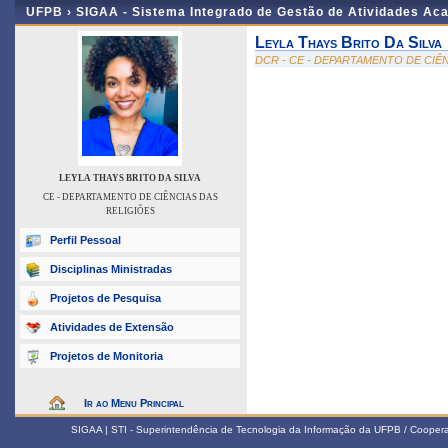
UFPB ›
SIGAA - Sistema Integrado de Gestão de Atividades Ac
Leyla Thays Brito Da Silva
DCR - CE - DEPARTAMENTO DE CIÊ
LEYLA THAYS BRITO DA SILVA
CE - DEPARTAMENTO DE CIÊNCIAS DAS
RELIGIÕES
Perfil Pessoal
Disciplinas Ministradas
Projetos de Pesquisa
Atividades de Extensão
Projetos de Monitoria
Ir ao Menu Principal
SIGAA | STI - Superintendência de Tecnologia da Informação da UFPB / Coope