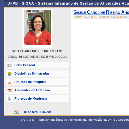
UFPB ›
SIGAA - Sistema Integrado de Gestão de Atividades Ac
Gisele Caroline Ribeiro An
DSSC - CCHLA - DEPARTAMENTO DE
GISELE CAROLINE RIBEIRO ANSELMO
CCHLA - DEPARTAMENTO DE SERVIÇO SOCIAL
Perfil Pessoal
Disciplinas Ministradas
Projetos de Pesquisa
Atividades de Extensão
Projetos de Monitoria
Ir ao Menu Principal
SIGAA | STI - Superintendência de Tecnologia da Informação da UFPB / Coope