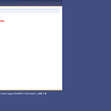
João Pessoa, 06 de Agosto de 2026
urma
-blst5.sigaa-6d48877c66-blst5 |
v26.7.8