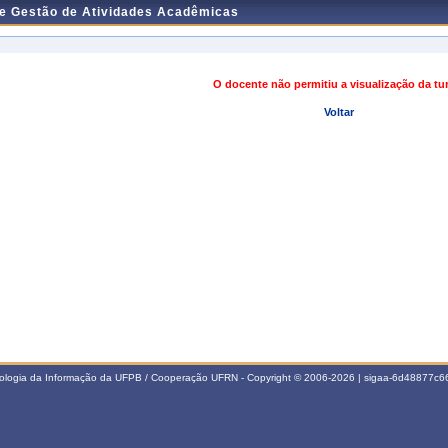
de Gestão de Atividades Acadêmicas
O docente não permitiu a visualização da t
Voltar
nologia da Informação da UFPB / Cooperação UFRN - Copyright © 2006-2026 | sigaa-6d48877c66